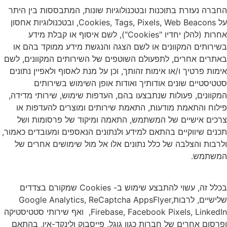
החברה נעזרת בתוכנות ובטכנולוגיות שונות, המתבססות בין היתר
על Cookies, Tags, Pixels, Web Beacons, ובטכנולוגיות אחסון
אחרות (להלן יחדיו "Cookies"), לשם איסוף או קבלת מידע
בשירותים המקוונים או לשם הצגה והנגשת מידע ממוקד בהם או
באתרים אחרים, לתפעולם השוטפים של השירותים המקוונים, לשם
אימות פרטיך ו/או אימות זהותך, וכן על מנת לאסוף ולאפיין נתונים
סטטיסטיים שונים אודותיך ואודות אופן השימוש בשירותים
המקוונים, פעולות שנתבצעו בהם, העדפות שימוש, שירותי מדידה,
פילוח והתאמת מודעות, התאמת שירותים ומוצרים להעדפות או
צרכים אישיים של המשתמש, התאמה ומיקוד של פרסומות ושל
תכנים שיווקיים בהתאם למידע ולנתונים הנאספים ומעובדים כאמור,
ולרבות והצלבה של כלל נתונים אלו אל מול שימושים אחרים של
המשתמש.
בכלל זה, עשוי להתבצע שימוש ב- Cookies שמקורם בצדדים
שלישיים, לרבותGoogle Analytics, ReCaptcha AppsFlyer,
Firebase, Facebook Pixels, LinkedIn, ואף שירותי סטטיסטיקה
ופרסום אחרים של חברות כגון גוגל, פייסבוק ולינקד-אין, בהתאם