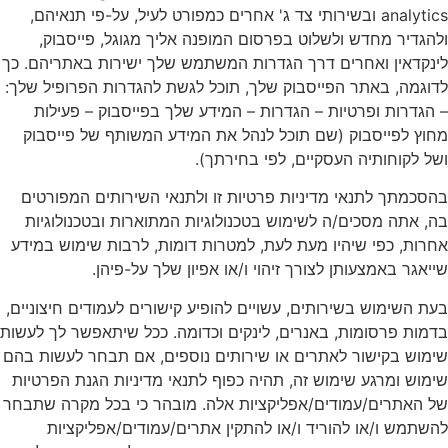
analytics ובשירותי צד ג' אחרים כמפורט לעיל, על-פי תנאיהם,
ולהגדיר מחדש ולשלוט בפרסום המופנה אליך מגוגל, פייסבוק,
לינקדאין ואחרים דרך הגדרות המשתמש שלך ישירות באתריהם. כך
לדוגמה, באתר הפייסבוק שלך, תוכל לגשת להגדרות הפרופיל שלך:
– הגדרות ופרטיות – הגדרות – המידע שלך בפייסבוק – פעילות
מחוץ לפייסבוק (שם תוכל לנהל את המידע המשותף של פייסבוק
ושל לקוחותיה העסקיים, לפי בחירתך).
בהסכמתך לתנאי מדיניות פרטיות זו ולתנאי השירותים המפורטים
בה, אתה מסכים/ה לשימוש בטכנולוגיות המתוארות ובטכנולוגיות
אחרות, כפי שיהיו מעת לעת, למטרות דומות, לרבות שימוש במידע
שייאגר באמצעותן לצורך זיהוי ו/או אפיון שלך על-פיהן.
בעת השימוש בשירותים, עשויים להופיע קישורים לעמודים חיצוניים,
בדמות פרסומות, באנרים, לינקים וכדומה. ככל שיתאפשר לך לעשות
שימוש בקישור לאתרים או שירותים נוספים, אם תבחר לעשות בהם
שימוש ומרגע שימוש זה, תהיה כפוף לתנאי מדיניות הגנת הפרטיות
של האתרים/עמודים/אפליקציות אלה. מובהר כי בכל מקרה שתבחר
להשתמש ו/או להוריד ו/או להתקין אתרים/עמודים/אפליקציות