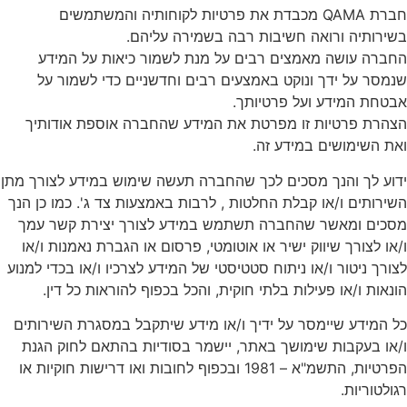
חברת QAMA מכבדת את פרטיות לקוחותיה והמשתמשים
בשירותיה ורואה חשיבות רבה בשמירה עליהם.
החברה עושה מאמצים רבים על מנת לשמור כיאות על המידע
שנמסר על ידך ונוקט באמצעים רבים וחדשניים כדי לשמור על
אבטחת המידע ועל פרטיותך.
הצהרת פרטיות זו מפרטת את המידע שהחברה אוספת אודותיך
ואת השימושים במידע זה.
ידוע לך והנך מסכים לכך שהחברה תעשה שימוש במידע לצורך מתן
השירותים ו/או קבלת החלטות , לרבות באמצעות צד ג'. כמו כן הנך
מסכים ומאשר שהחברה תשתמש במידע לצורך יצירת קשר עמך
ו/או לצורך שיווק ישיר או אוטומטי, פרסום או הגברת נאמנות ו/או
לצורך ניטור ו/או ניתוח סטטיסטי של המידע לצרכיו ו/או בכדי למנוע
הונאות ו/או פעילות בלתי חוקית, והכל בכפוף להוראות כל דין.
כל המידע שיימסר על ידיך ו/או מידע שיתקבל במסגרת השירותים
ו/או בעקבות שימושך באתר, יישמר בסודיות בהתאם לחוק הגנת
הפרטיות, התשמ"א – 1981 ובכפוף לחובות ואו דרישות חוקיות או
רגולטוריות.