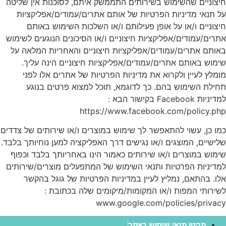
חיצוניים שהשימוש בשירותים התממשק איתם, לסוכנות אין שליטה
על תנאי מדיניות הפרטיות של אותם אתרים/עמודים/אפליקציות
חיצוניים ו/או על אופן פעילותם ו/או השלכות השימוש באותם
אתרים/עמודים/אפליקציות חיצוניים ו/או הסיכונים הנוגעים לשימוש
באותם אתרים/עמודים/אפליקציות חיצוניים והאחריות המלאה על
שימוש באותם אתרים/עמודים/אפליקציות חיצוניים הינה עליך.
מומלץ לעיין ולקרוא את מדיניות הפרטיות של אתרים אלו לפני
תחילת השימוש בהם. כך לדוגמא, תוכל למצוא פרטים בנוגע
למדיניות Facebook בקישור הבא :
https://www.facebook.com/policy.php
כמו כן, עשוי להתאפשר לך שימוש במוצרים ו/או שירותים של צדדים
שלישיים, המוצגים ו/או נגישים דרך האפליקציה למען נוחיותך בלבד.
שימוש במוצרים ו/או שירותים כאמור הינו באחריותך בלבד וכפוף
למדיניות הפרטיות ותנאי השימוש של המתפעלים מוצרים/שירותים
אלו. בהתאם, נמליץ לעיין במדיניות הפרטיות של גוגל בהקשר
לשירותי המפות ו/או המקומות/מיקומים שלה בכתובת :
www.google.com/policies/privacy
תקנון תנאי שימוש באתר