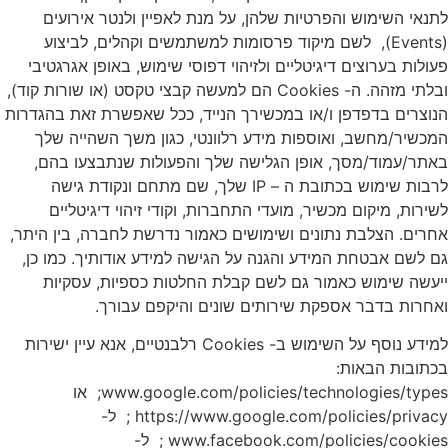
לתנאי השימוש והפרטיות שלהן, על מנת לאפיין ולנטר אירועים
(Events), לשם מיקוד פרסומות למשתמשים וקהלים, לביצוע
פעולות בערוצים דיגיטליים ולזיהוי דפוסי שימוש, באופן אגרגטיבי
ובלתי מזהה. ה- Cookies הם למעשה קבצי טקסט (או שורות קוד),
הנוצרים בדפדפן ו/או במכשירך הנייד, ככל שאפשרת זאת בהגדרות
המכשיר/מחשב, ואוספות מידע רלוונטי, כגון משך השהייה שלך
באתר/עמוד/מסך, אופן הגלישה שלך והפעולות שנתבצעו בהם,
לרבות שימוש בכתובת ה – IP שלך, שם מתחם ונקודת גישה
לשירות, מיקום מכשיר, מועדי התחברות, וקודי זיהוי דיגיטליים
אחרים. הצלבת נתונים ושימושים כאמור נדרשת לחברה, בין היתר,
גם לשם אבטחת המידע והגנה על הגישה למידע אודותיך. כמו כן,
ייעשה שימוש כאמור גם לשם קבלת החלטות כספיות, עסקיות
ואחרות בדבר אספקת שירותים שונים והיקפם עבורך.
למידע נוסף על השימוש ב- Cookies רלבנטיים, אנא עיין ישירות
בכתובות הבאות:
www.google.com/policies/technologies/types; או
https://www.google.com/policies/privacy ; ל-
www.facebook.com/policies/cookies ; ל-