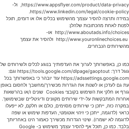
https://www.appsflyer.com/product/data-privacy, ול-
https://www.linkedin.com/legal/cookie-policy.
במידה ותרצה להסיר עצמך מהשימוש בכלים אלו או דומים, תוכל
לפנות לאחת מהכתובות שלהלן:
http://www.aboutads.info/choices או-
http://www.youronlinechoices.eu ‎ ולהסיר את עצמך
מהשירותים הנבחרים.
כמו כן, באפשרותך לערוך את העדפותיך בנוגע לכלים ולשירותים של
גוגל דרך: https://tools.google.com/dlpage/gaoptout וגם:
https://adssettings.google.com עוד יובהר כי באפשרותך בכל
עת גם לעדכן או לשנות את הגדרות מכשירך/מחשבך ולחסום באופן
גורף או חלקי את השימוש בקובצי Cookies שונים ו/או בהרשאות
אחרות המתבקשות על-ידי שירותים מקוונים ודיגיטליים שבשימושך.
במקרה כזה, ייתכן כי שירותים מסוימים, כולם או חלקם, לא ייפעלו
כראוי (לדוגמה, ייתכן כי זיהוי אוטומטי, העדפות שימוש או שפה
לדוגמה לא ישמרו). שינוי הגדרות מכשירך כאמור הינו באחריותך
בלבד. כמו כן, תוכל אף להסיר עצמך משימוש ב- Google