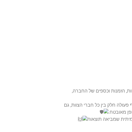
קוחות, הזמנות וכספים של החברה,
יים, שמפחיתים משמעותית את הסיכון לטעויות אנוש. בנוסף, Priority מאפשרת שיתוף פעולה חלק בין כל חברי הצוות, גם
פן מאובטח.
אמיתית שמביאה תוצאות